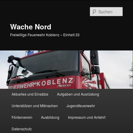
Such
Wache Nord
Freiwillige Feuerwehr Koblenz – Einheit 33
Hauptmenü
Aktuelles und Einsätze
Aufgaben und Ausrüstung
Zum Inhalt wechseln
Zum sekundären Inhalt wechseln
Unterstützen und Mitmachen
Jugendfeuerwehr
Förderverein
Ausbildung
Impressum und Anfahrt
Datenschutz