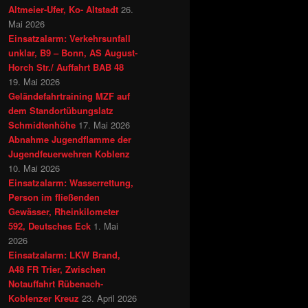
Altmeier-Ufer, Ko- Altstadt
26.
Mai 2026
Einsatzalarm: Verkehrsunfall
unklar, B9 – Bonn, AS August-
Horch Str./ Auffahrt BAB 48
19. Mai 2026
Geländefahrtraining MZF auf
dem Standortübungslatz
Schmidtenhöhe
17. Mai 2026
Abnahme Jugendflamme der
Jugendfeuerwehren Koblenz
10. Mai 2026
Einsatzalarm: Wasserrettung,
Person im fließenden
Gewässer, Rheinkilometer
592, Deutsches Eck
1. Mai
2026
Einsatzalarm: LKW Brand,
A48 FR Trier, Zwischen
Notauffahrt Rübenach-
Koblenzer Kreuz
23. April 2026