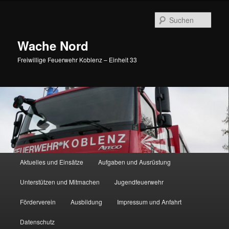
Such
Wache Nord
Freiwillige Feuerwehr Koblenz – Einheit 33
Hauptmenü
Aktuelles und Einsätze
Aufgaben und Ausrüstung
Zum Inhalt wechseln
Zum sekundären Inhalt wechseln
Unterstützen und Mitmachen
Jugendfeuerwehr
Förderverein
Ausbildung
Impressum und Anfahrt
Datenschutz