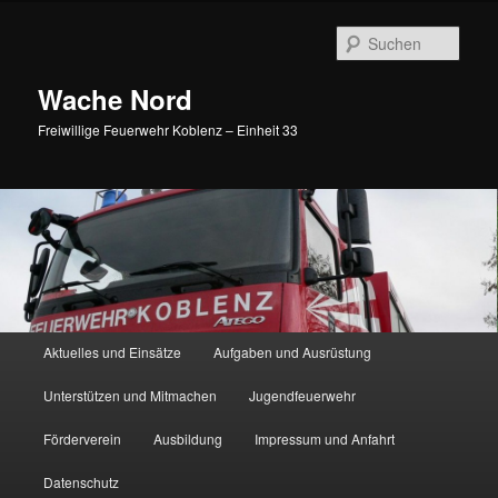
Such
Wache Nord
Freiwillige Feuerwehr Koblenz – Einheit 33
Hauptmenü
Aktuelles und Einsätze
Aufgaben und Ausrüstung
Zum Inhalt wechseln
Zum sekundären Inhalt wechseln
Unterstützen und Mitmachen
Jugendfeuerwehr
Förderverein
Ausbildung
Impressum und Anfahrt
Datenschutz