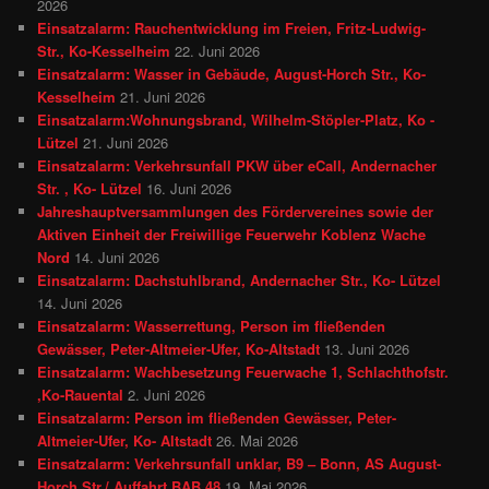
2026
Einsatzalarm: Rauchentwicklung im Freien, Fritz-Ludwig-
Str., Ko-Kesselheim
22. Juni 2026
Einsatzalarm: Wasser in Gebäude, August-Horch Str., Ko-
Kesselheim
21. Juni 2026
Einsatzalarm:Wohnungsbrand, Wilhelm-Stöpler-Platz, Ko -
Lützel
21. Juni 2026
Einsatzalarm: Verkehrsunfall PKW über eCall, Andernacher
Str. , Ko- Lützel
16. Juni 2026
Jahreshauptversammlungen des Fördervereines sowie der
Aktiven Einheit der Freiwillige Feuerwehr Koblenz Wache
Nord
14. Juni 2026
Einsatzalarm: Dachstuhlbrand, Andernacher Str., Ko- Lützel
14. Juni 2026
Einsatzalarm: Wasserrettung, Person im fließenden
Gewässer, Peter-Altmeier-Ufer, Ko-Altstadt
13. Juni 2026
Einsatzalarm: Wachbesetzung Feuerwache 1, Schlachthofstr.
,Ko-Rauental
2. Juni 2026
Einsatzalarm: Person im fließenden Gewässer, Peter-
Altmeier-Ufer, Ko- Altstadt
26. Mai 2026
Einsatzalarm: Verkehrsunfall unklar, B9 – Bonn, AS August-
Horch Str./ Auffahrt BAB 48
19. Mai 2026