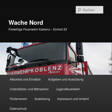
Such
Wache Nord
Freiwillige Feuerwehr Koblenz – Einheit 33
Hauptmenü
Aktuelles und Einsätze
Aufgaben und Ausrüstung
Zum Inhalt wechseln
Zum sekundären Inhalt wechseln
Unterstützen und Mitmachen
Jugendfeuerwehr
Förderverein
Ausbildung
Impressum und Anfahrt
Datenschutz