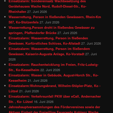
Einsatzalarm: Sondereinsatz Wachbesetzung des
Gerätehauses Wache Nord, Rudolf-Diesel-Str., Ko-
Rheinhafen
27. Juni 2026
Wasserrettung, Person in fließenden Gewässern, Rhein-Km
587, Ko-Stolzenfels
27. Juni 2026
Wasserrettung,Person droht in fließendes Gewässer zu
springen, Pfaffendorfer Brücke
27. Juni 2026
Einsatzalarm: Wasserrettung, Person in fließenden
Gewässer, Kurfürstliches Schloss, Ko-Altstadt
27. Juni 2026
Einsatzalarm: Wasserrettung, Person im fließendem
Gewässer, Kaiserin-Augusta Anlage, Ko-Vorstadt
27. Juni
2026
Einsatzalarm: Rauchentwicklung im Freien, Fritz-Ludwig-
Str., Ko-Kesselheim
22. Juni 2026
Einsatzalarm: Wasser in Gebäude, August-Horch Str., Ko-
Kesselheim
21. Juni 2026
Einsatzalarm:Wohnungsbrand, Wilhelm-Stöpler-Platz, Ko -
Lützel
21. Juni 2026
Einsatzalarm: Verkehrsunfall PKW über eCall, Andernacher
Str. , Ko- Lützel
16. Juni 2026
Jahreshauptversammlungen des Fördervereines sowie der
Aktiven Einheit der Freiwillige Feuerwehr Koblenz Wache