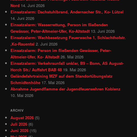
Nord
14. Juni 2026
Einsatzalarm: Dachstuhlbrand, Andernacher Str., Ko- Lützel
14. Juni 2026
Einsatzalarm: Wasserrettung, Person im fließenden
Gewässer, Peter-Altmeier-Ufer, Ko-Altstadt
13. Juni 2026
Einsatzalarm: Wachbesetzung Feuerwache 1, Schlachthofstr.
,Ko-Rauental
2. Juni 2026
Einsatzalarm: Person im fließenden Gewässer, Peter-
Altmeier-Ufer, Ko- Altstadt
26. Mai 2026
Einsatzalarm: Verkehrsunfall unklar, B9 – Bonn, AS August-
Horch Str./ Auffahrt BAB 48
19. Mai 2026
Geländefahrtraining MZF auf dem Standortübungslatz
Schmidtenhöhe
17. Mai 2026
Abnahme Jugendflamme der Jugendfeuerwehren Koblenz
10. Mai 2026
ARCHIV
August 2026
(5)
Juli 2026
(6)
Juni 2026
(15)
Mai 2026
(5)