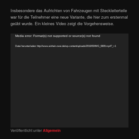
Insbesondere das Aufrichten von Fahrzeugen mit Steckleiterteile
war für die Teilnehmer eine neue Variante, die hier zum erstenmal
geübt wurde. Ein kleines Video zeigt die Vorgehensweise.
Video-
Media error: Format(s) not supported or source(s) not found
Player
Datei herunterladen: http://www.einheit-zwei.de/wp-content/uploads/2016/05/IMG_0809.mp4?_=1
Veröffentlicht unter
Allgemein