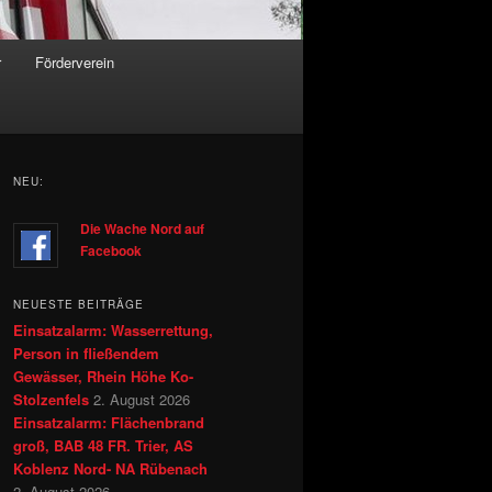
r
Förderverein
NEU:
Die Wache Nord auf
Facebook
NEUESTE BEITRÄGE
Einsatzalarm: Wasserrettung,
Person in fließendem
Gewässer, Rhein Höhe Ko-
Stolzenfels
2. August 2026
Einsatzalarm: Flächenbrand
groß, BAB 48 FR. Trier, AS
Koblenz Nord- NA Rübenach
2. August 2026