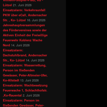
Lützel
21. Juni 2026
Einsatzalarm: Verkehrsunfall
PKW über eCall, Andernacher
Str. , Ko- Lützel
16. Juni 2026
Jahreshauptversammlungen
des Fördervereines sowie der
Aktiven Einheit der Freiwillige
Feuerwehr Koblenz Wache
Nord
14. Juni 2026
Einsatzalarm:
Dachstuhlbrand, Andernacher
Str., Ko- Lützel
14. Juni 2026
Einsatzalarm: Wasserrettung,
Person im fließenden
Gewässer, Peter-Altmeier-Ufer,
Ko-Altstadt
13. Juni 2026
Einsatzalarm: Wachbesetzung
Feuerwache 1, Schlachthofstr.
,Ko-Rauental
2. Juni 2026
Einsatzalarm: Person im
fließenden Gewässer, Peter-