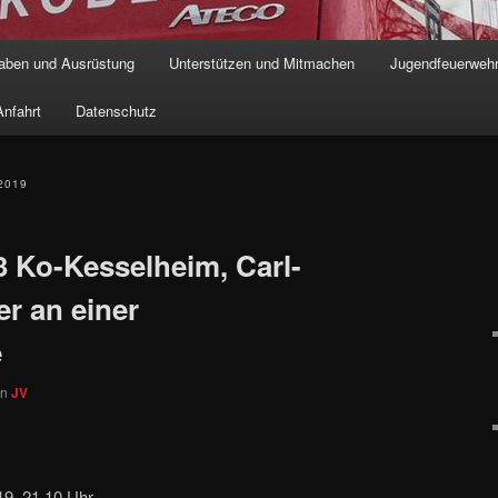
aben und Ausrüstung
Unterstützen und Mitmachen
Jugendfeuerweh
hseln
nfahrt
Datenschutz
2019
3 Ko-Kesselheim, Carl-
er an einer
e
on
JV
19, 21.10 Uhr