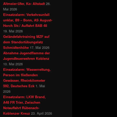
Altmeier-Ufer, Ko- Altstadt
26.
Mai 2026
Einsatzalarm: Verkehrsunfall
unklar, B9 – Bonn, AS August-
Horch Str./ Auffahrt BAB 48
19. Mai 2026
Geländefahrtraining MZF auf
dem Standortübungslatz
Schmidtenhöhe
17. Mai 2026
Abnahme Jugendflamme der
Jugendfeuerwehren Koblenz
10. Mai 2026
Einsatzalarm: Wasserrettung,
Person im fließenden
Gewässer, Rheinkilometer
592, Deutsches Eck
1. Mai
2026
Einsatzalarm: LKW Brand,
A48 FR Trier, Zwischen
Notauffahrt Rübenach-
Koblenzer Kreuz
23. April 2026