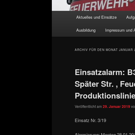
Hauptmenü
Aktuelles und Einsätze
Aufg
Zum Inhalt wechseln
Zum sekundären Inhalt wec
Ausbildung
Impressum und A
ARCHIV FÜR DEN MONAT
JANUAR 
Einsatzalarm: B
Später Str. , Feu
Produktionslini
Veröffentlicht am
29. Januar 2019
v
Einsatz Nr. 3/19
Alarmierung: Montag 28.01.20