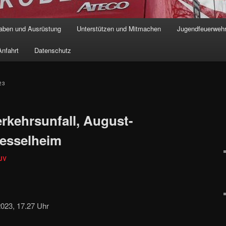
aben und Ausrüstung
Unterstützen und Mitmachen
Jugendfeuerweh
hseln
nfahrt
Datenschutz
23
erkehrsunfall, August-
Kesselheim
JV
2023, 17.27 Uhr