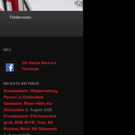
r
Förderverein
NEU:
Die Wache Nord auf
Facebook
NEUESTE BEITRÄGE
Einsatzalarm: Wasserrettung,
Person in fließendem
Gewässer, Rhein Höhe Ko-
Stolzenfels
2. August 2026
Einsatzalarm: Flächenbrand
groß, BAB 48 FR. Trier, AS
Koblenz Nord- NA Rübenach
2. August 2026