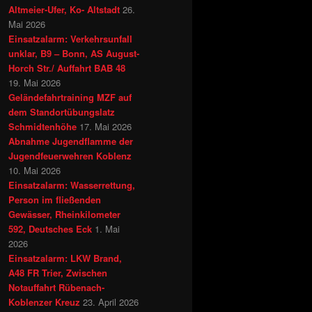
Altmeier-Ufer, Ko- Altstadt
26.
Mai 2026
Einsatzalarm: Verkehrsunfall
unklar, B9 – Bonn, AS August-
Horch Str./ Auffahrt BAB 48
19. Mai 2026
Geländefahrtraining MZF auf
dem Standortübungslatz
Schmidtenhöhe
17. Mai 2026
Abnahme Jugendflamme der
Jugendfeuerwehren Koblenz
10. Mai 2026
Einsatzalarm: Wasserrettung,
Person im fließenden
Gewässer, Rheinkilometer
592, Deutsches Eck
1. Mai
2026
Einsatzalarm: LKW Brand,
A48 FR Trier, Zwischen
Notauffahrt Rübenach-
Koblenzer Kreuz
23. April 2026