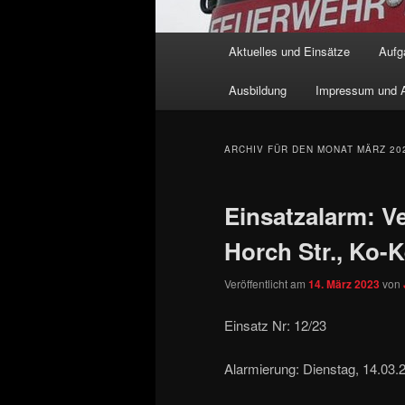
Hauptmenü
Aktuelles und Einsätze
Aufg
Zum Inhalt wechseln
Zum sekundären Inhalt wec
Ausbildung
Impressum und A
ARCHIV FÜR DEN MONAT
MÄRZ 20
Einsatzalarm: V
Horch Str., Ko-
Veröffentlicht am
14. März 2023
von
Einsatz Nr: 12/23
Alarmierung: Dienstag, 14.03.