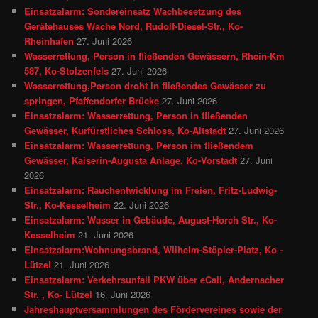
Einsatzalarm: Sondereinsatz Wachbesetzung des
Gerätehauses Wache Nord, Rudolf-Diesel-Str., Ko-
Rheinhafen
27. Juni 2026
Wasserrettung, Person in fließenden Gewässern, Rhein-Km
587, Ko-Stolzenfels
27. Juni 2026
Wasserrettung,Person droht in fließendes Gewässer zu
springen, Pfaffendorfer Brücke
27. Juni 2026
Einsatzalarm: Wasserrettung, Person in fließenden
Gewässer, Kurfürstliches Schloss, Ko-Altstadt
27. Juni 2026
Einsatzalarm: Wasserrettung, Person im fließendem
Gewässer, Kaiserin-Augusta Anlage, Ko-Vorstadt
27. Juni
2026
Einsatzalarm: Rauchentwicklung im Freien, Fritz-Ludwig-
Str., Ko-Kesselheim
22. Juni 2026
Einsatzalarm: Wasser in Gebäude, August-Horch Str., Ko-
Kesselheim
21. Juni 2026
Einsatzalarm:Wohnungsbrand, Wilhelm-Stöpler-Platz, Ko -
Lützel
21. Juni 2026
Einsatzalarm: Verkehrsunfall PKW über eCall, Andernacher
Str. , Ko- Lützel
16. Juni 2026
Jahreshauptversammlungen des Fördervereines sowie der