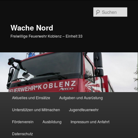
Such
Wache Nord
Freiwillige Feuerwehr Koblenz – Einheit 33
Hauptmenü
Aktuelles und Einsätze
Aufgaben und Ausrüstung
Zum Inhalt wechseln
Zum sekundären Inhalt wechseln
Unterstützen und Mitmachen
Jugendfeuerwehr
Förderverein
Ausbildung
Impressum und Anfahrt
Datenschutz