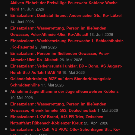
Aktiven Einheit der Freiwillige Feuerwehr Koblenz Wache
Nord
14. Juni 2026
Einsatzalarm: Dachstuhlbrand, Andernacher Str., Ko- Lützel
14. Juni 2026
Einsatzalarm: Wasserrettung, Person im fließenden
Gewässer, Peter-Altmeier-Ufer, Ko-Altstadt
13. Juni 2026
Einsatzalarm: Wachbesetzung Feuerwache 1, Schlachthofstr.
,Ko-Rauental
2. Juni 2026
Einsatzalarm: Person im fließenden Gewässer, Peter-
Altmeier-Ufer, Ko- Altstadt
26. Mai 2026
Einsatzalarm: Verkehrsunfall unklar, B9 – Bonn, AS August-
Horch Str./ Auffahrt BAB 48
19. Mai 2026
Geländefahrtraining MZF auf dem Standortübungslatz
Schmidtenhöhe
17. Mai 2026
Abnahme Jugendflamme der Jugendfeuerwehren Koblenz
10. Mai 2026
Einsatzalarm: Wasserrettung, Person im fließenden
Gewässer, Rheinkilometer 592, Deutsches Eck
1. Mai 2026
Einsatzalarm: LKW Brand, A48 FR Trier, Zwischen
Notauffahrt Rübenach-Koblenzer Kreuz
23. April 2026
Einsatzalarm: E- Call, VU PKW, Otto- Schönhagen Str., Ko-