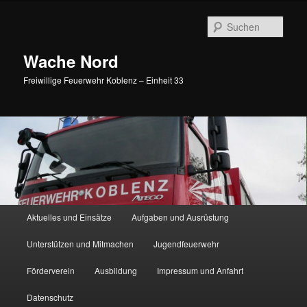
Such
Wache Nord
Freiwillige Feuerwehr Koblenz – Einheit 33
Hauptmenü
Aktuelles und Einsätze
Aufgaben und Ausrüstung
Zum Inhalt wechseln
Zum sekundären Inhalt wechseln
Unterstützen und Mitmachen
Jugendfeuerwehr
Förderverein
Ausbildung
Impressum und Anfahrt
Datenschutz