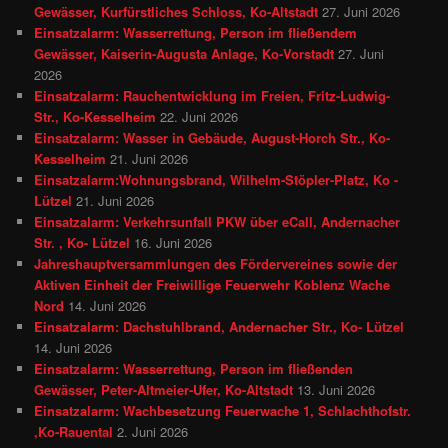
Gewässer, Kurfürstliches Schloss, Ko-Altstadt
27. Juni 2026
Einsatzalarm: Wasserrettung, Person im fließendem
Gewässer, Kaiserin-Augusta Anlage, Ko-Vorstadt
27. Juni
2026
Einsatzalarm: Rauchentwicklung im Freien, Fritz-Ludwig-
Str., Ko-Kesselheim
22. Juni 2026
Einsatzalarm: Wasser in Gebäude, August-Horch Str., Ko-
Kesselheim
21. Juni 2026
Einsatzalarm:Wohnungsbrand, Wilhelm-Stöpler-Platz, Ko -
Lützel
21. Juni 2026
Einsatzalarm: Verkehrsunfall PKW über eCall, Andernacher
Str. , Ko- Lützel
16. Juni 2026
Jahreshauptversammlungen des Fördervereines sowie der
Aktiven Einheit der Freiwillige Feuerwehr Koblenz Wache
Nord
14. Juni 2026
Einsatzalarm: Dachstuhlbrand, Andernacher Str., Ko- Lützel
14. Juni 2026
Einsatzalarm: Wasserrettung, Person im fließenden
Gewässer, Peter-Altmeier-Ufer, Ko-Altstadt
13. Juni 2026
Einsatzalarm: Wachbesetzung Feuerwache 1, Schlachthofstr.
,Ko-Rauental
2. Juni 2026