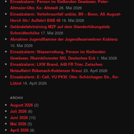
Einsatzalarm: Person im fließenden Gewässer, Peter-
Altmeier-Ufer, Ko- Altstadt
26. Mai 2026
Einsatzalarm: Verkehrsunfall unklar, B9 – Bonn, AS August-
Horch Str./ Auffahrt BAB 48
19. Mai 2026
Geländefahrtraining MZF auf dem Standortübungslatz
Schmidtenhöhe
17. Mai 2026
Abnahme Jugendflamme der Jugendfeuerwehren Koblenz
10. Mai 2026
Einsatzalarm: Wasserrettung, Person im fließenden
Gewässer, Rheinkilometer 592, Deutsches Eck
1. Mai 2026
Einsatzalarm: LKW Brand, A48 FR Trier, Zwischen
Notauffahrt Rübenach-Koblenzer Kreuz
23. April 2026
Einsatzalarm: E- Call, VU PKW, Otto- Schönhagen Str., Ko-
Lützel
19. April 2026
ARCHIV
August 2026
(2)
Juli 2026
(6)
Juni 2026
(15)
Mai 2026
(5)
April 2026
(8)